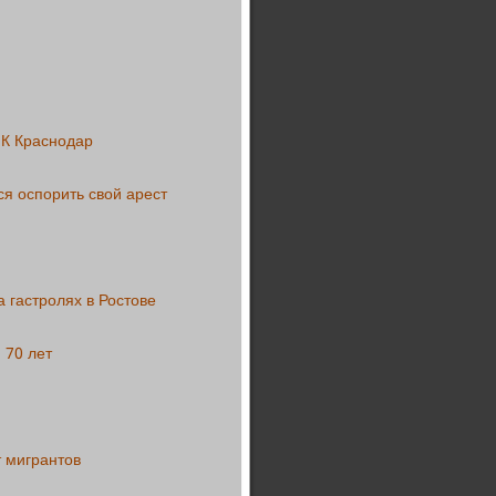
ФК Краснодар
я оспорить свой арест
 гастролях в Ростове
 70 лет
т мигрантов