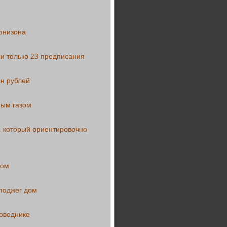
рнизона
ли только 23 предписания
лн рублей
ным газом
, который ориентировочно
том
поджег дом
поведнике