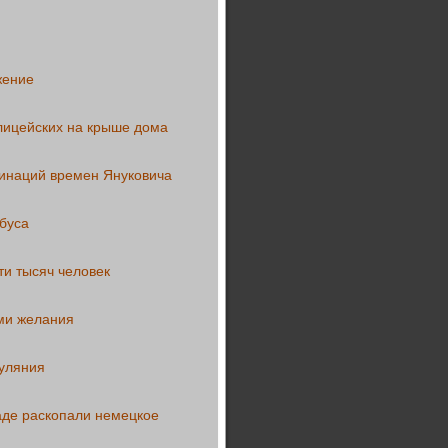
жение
олицейских на крыше дома
инаций времен Януковича
буса
ти тысяч человек
ми желания
гуляния
аде раскопали немецкое