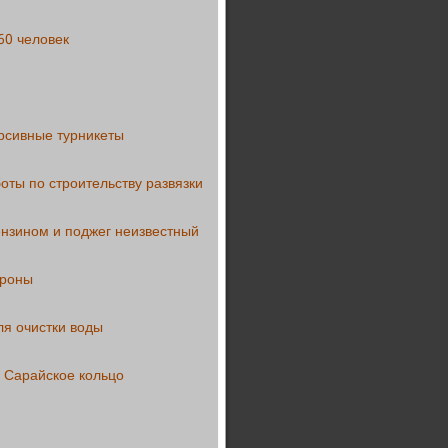
60 человек
рсивные турникеты
оты по строительству развязки
ензином и поджег неизвестный
ороны
ля очистки воды
 Сарайское кольцо