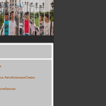
а
уса АвтоКомпаниСевен
елябинске