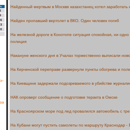
Найденный мертвым в Москве казахстанец хотел заработать 
Вс
2
9
Найден пропавший вертолет в ВКО. Один человек погиб
16
23
30
На железной дороге в Конотопе ситуация спокойная, ни одно
полиция
Накануне женского дня в Учалах торжественно выписали но
На Керченской переправе развернули пункты обогрева и по
з-
На Киевщине задержали подозреваемого в убийстве журнали
НАК опроверг сообщение о подготовке теракта в Омске
за
На Красноярском море под лед провалился автомобиль с тр
На Кубани могут пустить самолеты по маршруту Краснодар - 