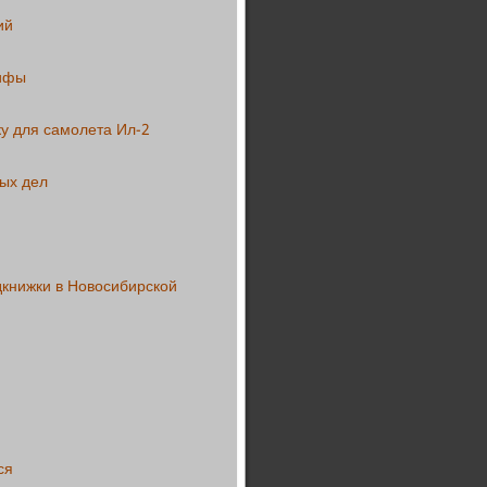
ий
рифы
у для самолета Ил-2
ных дел
дкнижки в Новосибирской
ся