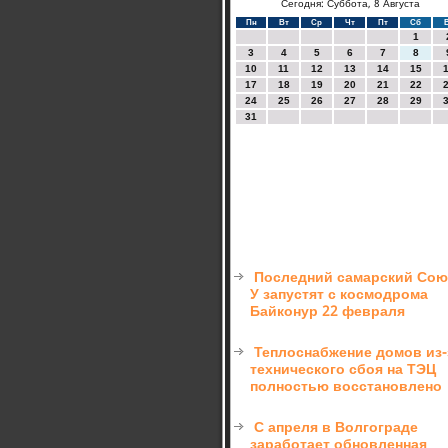
Сегодня: Суббота, 8 Августа
Пн
Вт
Ср
Чт
Пт
Сб
1
3
4
5
6
7
8
10
11
12
13
14
15
17
18
19
20
21
22
24
25
26
27
28
29
31
Последний самарский Сою
У запустят с космодрома
Байконур 22 февраля
Теплоснабжение домов из-
технического сбоя на ТЭЦ
полностью восстановлено
С апреля в Волгограде
заработает обновленная