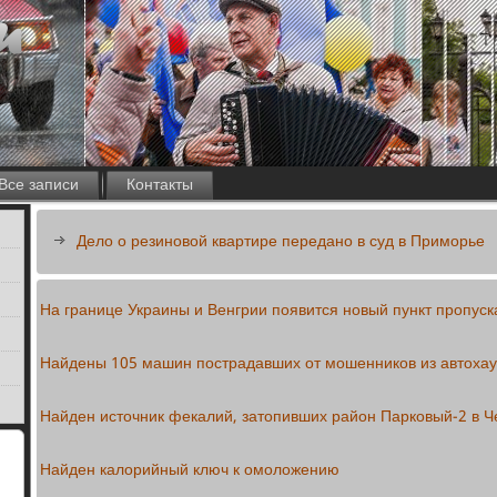
Все записи
Контакты
Дело о резиновой квартире передано в суд в Приморье
На границе Украины и Венгрии появится новый пункт пропуск
Найдены 105 машин пострадавших от мошенников из автоха
Найден источник фекалий, затопивших район Парковый-2 в Ч
Найден калорийный ключ к омоложению