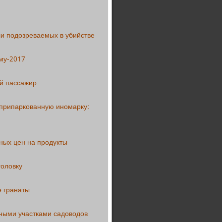
и подозреваемых в убийстве
му-2017
ий пассажир
 припаркованную иномарку:
ных цен на продукты
головку
е гранаты
ными участками садоводов