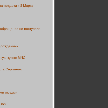
на подарки к 8 Марта
 обращение не поступало, -
ворожденных
левую кухню МЧС
ста Сергиенко
емя людьми
Ейск