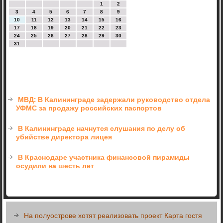
1
2
3
4
5
6
7
8
9
10
11
12
13
14
15
16
17
18
19
20
21
22
23
24
25
26
27
28
29
30
31
МВД: В Калининграде задержали руководство отдела
УФМС за продажу российских паспортов
В Калининграде начнутся слушания по делу об
убийстве директора лицея
В Краснодаре участника финансовой пирамиды
осудили на шесть лет
На полуострове хотят реализовать проект Карта гостя