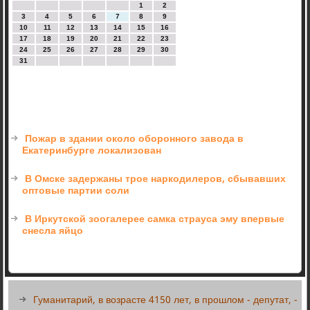
1
2
3
4
5
6
7
8
9
10
11
12
13
14
15
16
17
18
19
20
21
22
23
24
25
26
27
28
29
30
31
Пожар в здании около оборонного завода в
Екатеринбурге локализован
В Омске задержаны трое наркодилеров, сбывавших
оптовые партии соли
В Иркутской зоогалерее самка страуса эму впервые
снесла яйцо
Гуманитарий, в возрасте 4150 лет, в прошлом - депутат, -