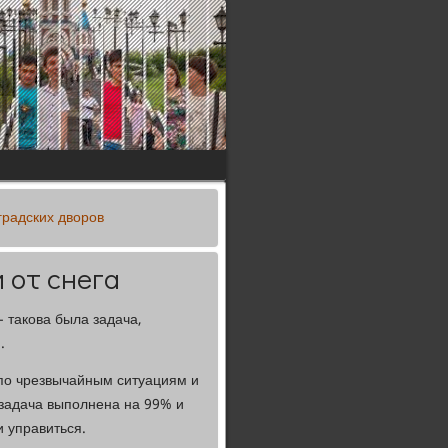
градских дворов
 от снега
 такова была задача,
.
 по чрезвычайным ситуациям и
 задача выполнена на 99% и
и управиться.