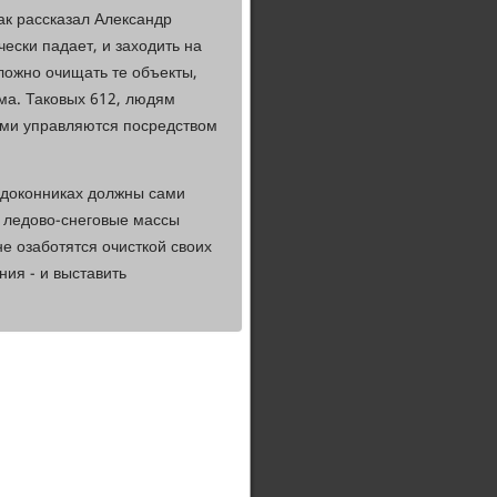
ак рассказал Александр
чески падает, и заходить на
сложно очищать те объекты,
ома. Таковых 612, людям
ними управляются посредством
подоконниках должны сами
а ледово-снеговые массы
не озаботятся очисткой своих
ния - и выставить