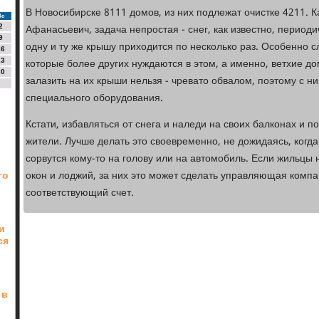
В Новосибирске 8111 домов, из них подлежат очистке 4211. К
Вс
Афанасьевич, задача непростая - снег, как известно, периоди
2
9
одну и ту же крышу приходится по несколько раз. Особенно 
16
которые более других нуждаются в этом, а именно, ветхие д
23
30
залазить на их крыши нельзя - чревато обвалом, поэтому с 
специального оборудования.
Кстати, избавляться от снега и наледи на своих балконах и 
жители. Лучше делать это своевременно, не дожидаясь, когд
сорвутся кому-то на голову или на автомобиль. Если жильцы 
го
окон и лоджий, за них это может сделать управляющая компа
соответствующий счет.
и
ся
 в