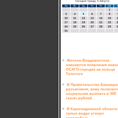
Сегодня: Среда, 5 Августа
Пн
Вт
Ср
Чт
Пт
Сб
1
3
4
5
6
7
8
10
11
12
13
14
15
17
18
19
20
21
22
24
25
26
27
28
29
31
Жители Владивостока
опасаются появления ново
ОСАГО-городка на кольце
Толстого
В Правительстве Башкири
разъяснили, кому полагает
социальная выплата в 300
тысяч рублей
В Карагандинской области
талых водах утонул