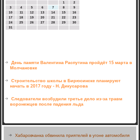
1
2
3
4
5
6
7
8
9
10
11
12
13
14
15
16
17
18
19
20
21
22
23
24
25
26
27
28
29
30
31
День памяти Валентина Распутина пройдёт 15 марта в
Молчановке
Строительство школы в Бирюсинске планируют
начать в 2017 году - Н. Дикусарова
Следователи возбудили третье дело из-за травм
воронежцев после падения льда
Хабаровчанка обвинила приятелей в угоне автомобиля