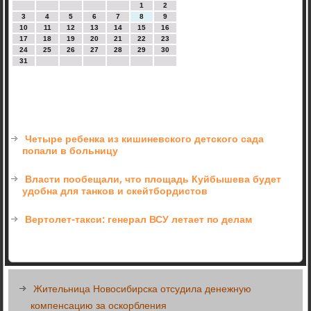
1
2
3
4
5
6
7
8
9
10
11
12
13
14
15
16
17
18
19
20
21
22
23
24
25
26
27
28
29
30
31
Четыре ребенка из кишиневского детского сада
попали в больницу
Власти пообещали, что площадь Куйбышева будет
удобна для танков и скейтбордистов
Вертолет-такси: генерал ВСУ летает по делам
Жительница Новосибирска отсудила денежную
компенсацию за оскорбления