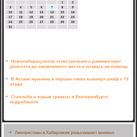
1
2
3
4
5
6
7
8
9
10
11
12
13
14
15
16
17
18
19
20
21
22
23
24
25
26
27
28
29
30
31
Новосибирец после огнестрельного ранения смог
доползти до оживленного места и позвать на помощь
В Астане мужчина в порыве гнева выкинул шкаф с 13
этажа
Стрельба и взрыв гранаты в Екатеринбурге:
подробности
Лжеприставы в Хабаровске разыскивают мнимых