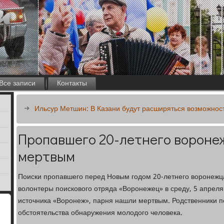
Все записи
Контакты
Ильсур Метшин: В Казани будут расширяться возможнос
Пропавшего 20-летнего вороне
мертвым
Поиски пропавшего перед Новым годом 20-летнего воронежц
волонтеры поискового отряда «Воронежец» в среду, 5 апреля
источника «Воронеж», парня нашли мертвым. Родственники п
обстоятельства обнаружения молодого человека.