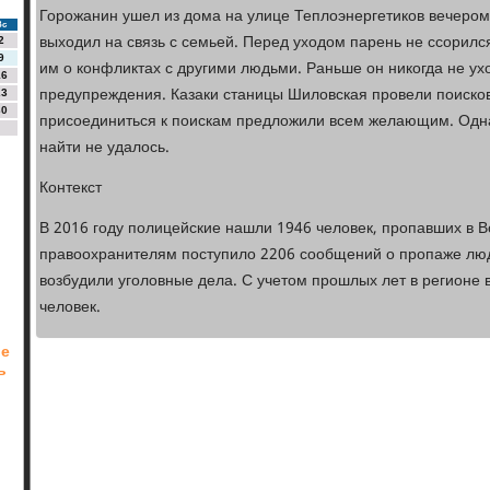
Горожанин ушел из дома на улице Теплоэнергетиков вечером 
Вс
выходил на связь с семьей. Перед уходом парень не ссорилс
2
9
им о конфликтах с другими людьми. Раньше он никогда не ух
16
предупреждения. Казаки станицы Шиловская провели поисков
23
30
присоединиться к поискам предложили всем желающим. Одна
найти не удалось.
Контекст
В 2016 году полицейские нашли 1946 человек, пропавших в В
правоохранителям поступило 2206 сообщений о пропаже люде
возбудили уголовные дела. С учетом прошлых лет в регионе 
человек.
ье
ь