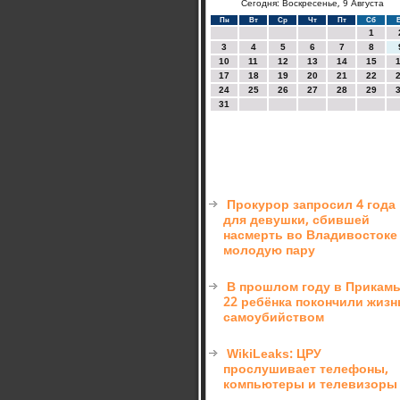
Сегодня: Воскресенье, 9 Августа
Пн
Вт
Ср
Чт
Пт
Сб
1
3
4
5
6
7
8
10
11
12
13
14
15
17
18
19
20
21
22
24
25
26
27
28
29
31
Прокурор запросил 4 года
для девушки, сбившей
насмерть во Владивостоке
молодую пару
В прошлом году в Прикам
22 ребёнка покончили жизн
самоубийством
WikiLeaks: ЦРУ
прослушивает телефоны,
компьютеры и телевизоры