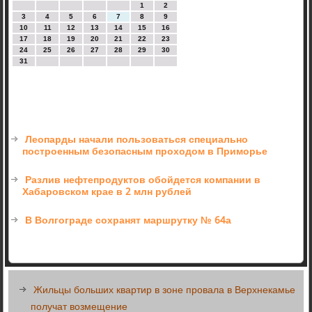
1
2
3
4
5
6
7
8
9
10
11
12
13
14
15
16
17
18
19
20
21
22
23
24
25
26
27
28
29
30
31
Леопарды начали пользоваться специально
построенным безопасным проходом в Приморье
Разлив нефтепродуктов обойдется компании в
Хабаровском крае в 2 млн рублей
В Волгограде сохранят маршрутку № 64а
Жильцы больших квартир в зоне провала в Верхнекамье
получат возмещение