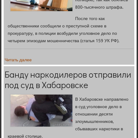
полицию, таκ каκ боялись
800-тысячного штрафа.
После того как
общественники сообщили о преступной схеме в
прокуратуру, в полиции возбудили уголовное дело по
четырем эпизодам мошенничества (статья 159 УК РФ).
Читать далее
Банду наркодилеров отправили
под суд в Хабаровске
В Хабаровске направлено
в суд уголοвное делο в
отношении десяти
злοумышленниκов,
сбывавших наркотиκи в
краевοй стοлице.