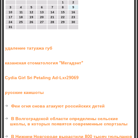
1
2
3
4
5
6
7
8
9
10
11
12
13
14
15
16
17
18
19
20
21
22
23
24
25
26
27
28
29
30
31
удаление татуажа губ
казанская стоматология "Мегадэнт"
Cydia Girl Sri Petaling Ad-Lxr29069
русские камшоты
Феи огня снова атакуют российских детей
В Волгоградской области определены сельские
школы, в которых появятся современные спортзалы
В Нижнем Новгороде вырастили 800 тысяч тюльпанов