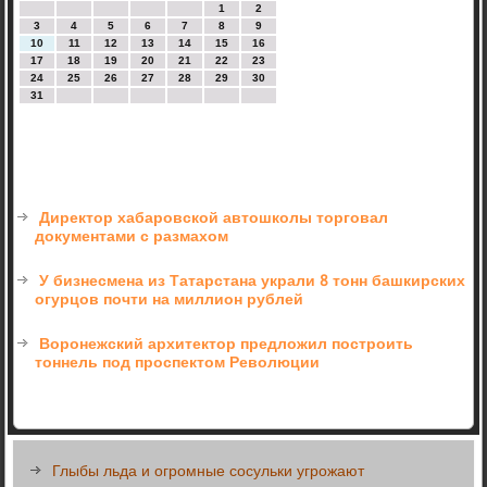
1
2
3
4
5
6
7
8
9
10
11
12
13
14
15
16
17
18
19
20
21
22
23
24
25
26
27
28
29
30
31
Директор хабаровской автошколы торговал
документами с размахом
У бизнесмена из Татарстана украли 8 тонн башкирских
огурцов почти на миллион рублей
Воронежский архитектор предложил построить
тоннель под проспектом Революции
Глыбы льда и огромные сосульки угрожают