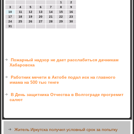
1
2
3
4
5
6
7
8
9
10
11
12
13
14
15
16
17
18
19
20
21
22
23
24
25
26
27
28
29
30
31
Пожарный надзор не дает расслабиться дачникам
Хабаровска
Работник мечети в Актобе подал иск на главного
имама на 500 тыс тенге
В День защитника Отчества в Волгограде прогремит
салют
Житель Иркутска получил условный срок за попытку