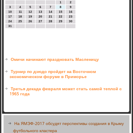
1
2
3
4
5
6
7
8
9
10
11
12
13
14
15
16
17
18
19
20
21
22
23
24
25
26
27
28
29
30
31
Омичи начинают праздновать Масленицу
Турнир по дзюдо пройдет на Восточном
экономическом форуме в Приморье
Третья декада февраля может стать самой теплой с
1965 года
На ЯМЭФ-2017 обсудят перспективы создания в Крыму
футбольного кластера