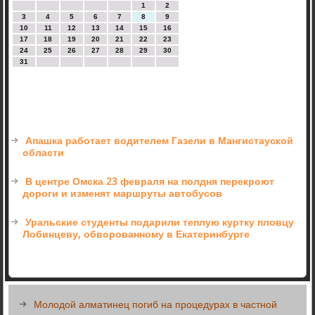
1
2
3
4
5
6
7
8
9
10
11
12
13
14
15
16
17
18
19
20
21
22
23
24
25
26
27
28
29
30
31
Апашка работает водителем Газели в Мангистауской
области
В центре Омска 23 февраля на полдня перекроют
дороги и изменят маршруты автобусов
Уральские студенты подарили теплую куртку пловцу
Лобинцеву, обворованному в Екатеринбурге
Молодой алматинец погиб на процедурах в частной