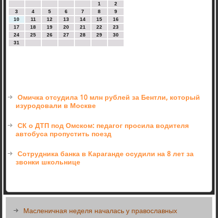
1
2
3
4
5
6
7
8
9
10
11
12
13
14
15
16
17
18
19
20
21
22
23
24
25
26
27
28
29
30
31
Омичка отсудила 10 млн рублей за Бентли, который
изуродовали в Москве
СК о ДТП под Омском: педагог просила водителя
автобуса пропустить поезд
Сотрудника банка в Караганде осудили на 8 лет за
звонки школьнице
Масленичная неделя началась у православных