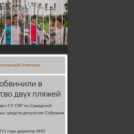
есплатный спектакль
обвинили в
тво двух пляжей
 дел СУ СКР по Самарской
ных средств депутатом Собрания
2015 года директор АНО