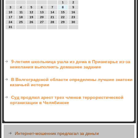
1
2
3
4
5
6
7
8
9
10
11
12
13
14
15
16
17
18
19
20
21
22
23
24
25
26
27
28
29
30
31
9-летняя школьница ушла из дома в Приангарье из-за
нежелания выполнять домашнее задание
В Волгоградской области определены лучшие знатоки
казачьей истории
Суд продлил арест трех членов террористической
организации в Челябинске
Интернет-мошенник предлагал за деньги