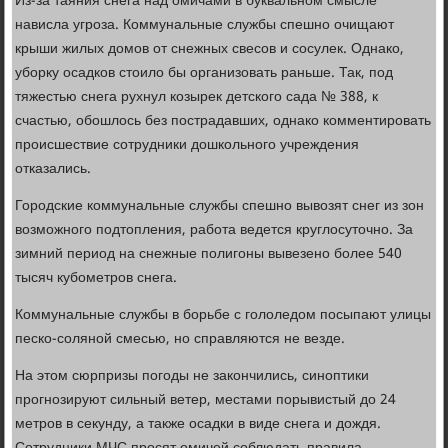
Из-за таяния снега над омичами в буквальном смысле
нависла угроза. Коммунальные службы спешно очищают
крыши жилых домов от снежных свесов и сосулек. Однако,
уборку осадков стоило бы организовать раньше. Так, под
тяжестью снега рухнул козырек детского сада № 388, к
счастью, обошлось без пострадавших, однако комментировать
происшествие сотрудники дошкольного учреждения
отказались.
Городские коммунальные службы спешно вывозят снег из зон
возможного подтопления, работа ведется круглосуточно. За
зимний период на снежные полигоны вывезено более 540
тысяч кубометров снега.
Коммунальные службы в борьбе с гололедом посыпают улицы
песко-соляной смесью, но справляются не везде.
На этом сюрпризы погоды не закончились, синоптики
прогнозируют сильный ветер, местами порывистый до 24
метров в секунду, а также осадки в виде снега и дождя.