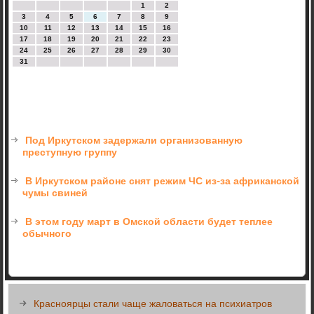
1
2
3
4
5
6
7
8
9
10
11
12
13
14
15
16
17
18
19
20
21
22
23
24
25
26
27
28
29
30
31
Под Иркутском задержали организованную
преступную группу
В Иркутском районе снят режим ЧС из-за африканской
чумы свиней
В этом году март в Омской области будет теплее
обычного
Красноярцы стали чаще жаловаться на психиатров