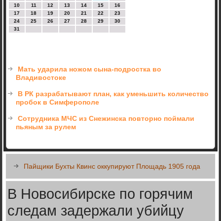
10
11
12
13
14
15
16
17
18
19
20
21
22
23
24
25
26
27
28
29
30
31
Мать ударила ножом сына-подростка во
Владивостоке
В РК разрабатывают план, как уменьшить количество
пробок в Симферополе
Сотрудника МЧС из Снежинска повторно поймали
пьяным за рулем
Пайщики Бухты Квинс оккупируют Площадь 1905 года
В Новосибирске по горячим
следам задержали убийцу