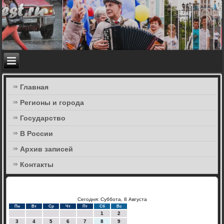
Главная
Регионы и города
Государство
В России
Архив записей
Контакты
Сегодня: Суббота, 8 Августа
Пн
Вт
Ср
Чт
Пт
Сб
Вс
1
2
3
4
5
6
7
8
9