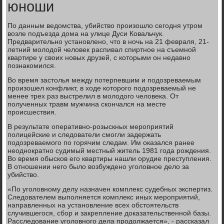
юноши
По данным ведомства, убийство произошло сегодня утром
возле подъезда дома на улице Дуси Ковальчук.
Предварительно установлено, что в ночь на 21 февраля, 21-
летний молодой человек распивал спиртное на съемной
квартире у своих новых друзей, с которыми он недавно
познакомился.
Во время застолья между потерпевшим и подозреваемым
произошел конфликт, в ходе которого подозреваемый не
менее трех раз выстрелил в молодого человека. От
полученных травм мужчина скончался на месте
происшествия.
В результате оперативно-розыскных мероприятий
полицейские и следователи смогли задержать
подозреваемого по горячим следам. Им оказался ранее
неоднократно судимый местный житель 1981 года рождения.
Во время обысков его квартиры нашли орудие преступления.
В отношении него было возбуждено уголовное дело за
убийство.
«По уголовному делу назначен комплекс судебных экспертиз.
Следователем выполняется комплекс иных мероприятий,
направленных на установление всех обстоятельств
случившегося, сбор и закрепление доказательственной базы.
Расследование уголовного дела продолжается», - рассказал