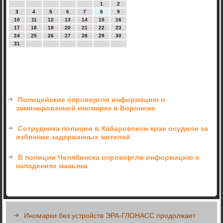
1
2
3
4
5
6
7
8
9
10
11
12
13
14
15
16
17
18
19
20
21
22
23
24
25
26
27
28
29
30
31
Полицейские опровергли информацию о
заминированной иномарке в Воронеже
Сотрудника полиции в Хабаровском крае осудили за
избиение задержанных жителей
В полиции Челябинска опровергли информацию о
нападениях маньяка
Иномарки без устройств ЭРА-ГЛОНАСС продолжает