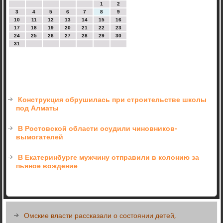
1
2
3
4
5
6
7
8
9
10
11
12
13
14
15
16
17
18
19
20
21
22
23
24
25
26
27
28
29
30
31
Конструкция обрушилась при строительстве школы
под Алматы
В Ростовской области осудили чиновников-
вымогателей
В Екатеринбурге мужчину отправили в колонию за
пьяное вождение
Омские власти рассказали о состоянии детей,