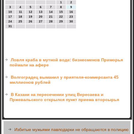
1
2
3
4
5
6
7
8
9
10
11
12
13
14
15
16
17
18
19
20
21
22
23
24
25
26
27
28
29
30
31
Ловля краба в мутной воде: бизнесменов Приморья
поймали на афере
Волгоградец выманил у приятеля-коммерсанта 45
миллионов рублей
В Казани на пересечении улиц Вересаева и
Пржевальского открылся пункт приема вторсырья
Избитые мужьями павлодарки не обращаются в полицию