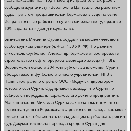
часть наказания на 1 год 1 месяц исправительных работ,
сообщили журналисту «Воронеж» в Центральном районном
суде. При этом представителей Кержакова в суде не было.
Исправительные работы по сути своей означают удержание
10% заработка в доход государства.
Бизнесмена Михаила Сурина осудили за мошенничество в
особо крупном размере (ч. 4 ст. 159 УК РФ). По данным
силовиков, футболист Александр Кержаков инвестировал в
строительство нефтеперерабатывающего завода (НПЗ) в
Воронежской области 304 млн рублей. За вложения Сурин
обещал ввести футболиста в число учредителей. НПЗ в
Панинском районе строило ООО «Модуль», директором
которого был Сурин. Суд пришел к выводу, что Сурин не
собирался передавать Кержакову его долю в предприятии.
Мошенничество Михаила Сурина заключалось в том, что он
вкладывал деньги Кержакова в строительство завода как свои -
вместо того, чтобы сделать совладельцем футболиста, решил
суд. Документов после перевода средств Сурин для
Кержакова не оформлял, если не считать один договор займа