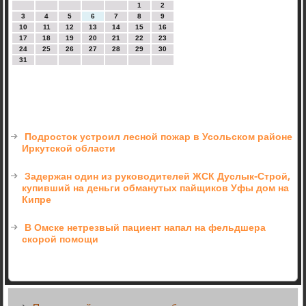
1
2
3
4
5
6
7
8
9
10
11
12
13
14
15
16
17
18
19
20
21
22
23
24
25
26
27
28
29
30
31
Подросток устроил лесной пожар в Усольском районе
Иркутской области
Задержан один из руководителей ЖСК Дуслык-Строй,
купивший на деньги обманутых пайщиков Уфы дом на
Кипре
В Омске нетрезвый пациент напал на фельдшера
скорой помощи