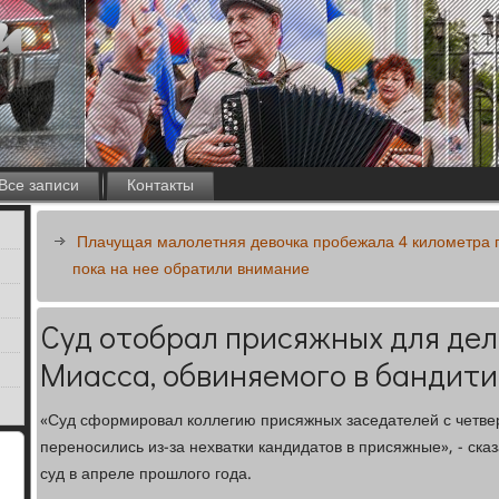
Все записи
Контакты
Плачущая малолетняя девочка пробежала 4 километра по
пока на нее обратили внимание
Суд отобрал присяжных для дел
Миасса, обвиняемого в бандит
«Суд сформировал коллегию присяжных заседателей с четверт
переносились из-за нехватки кандидатов в присяжные», - сказ
суд в апреле прошлого года.