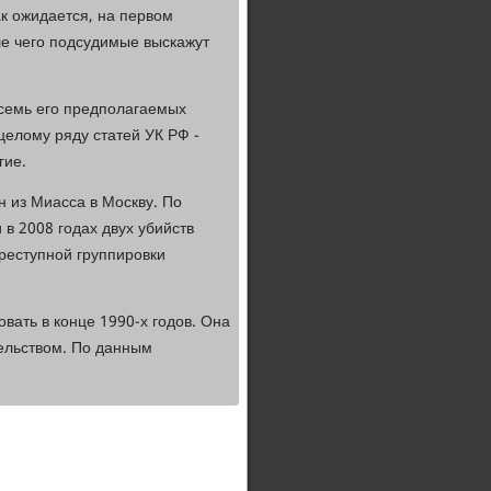
ак ожидается, на первом
ле чего подсудимые выскажут
осемь его предполагаемых
целому ряду статей УК РФ -
гие.
н из Миасса в Москву. По
в 2008 годах двух убийств
реступной группировки
вать в конце 1990-х годов. Она
ельством. По данным