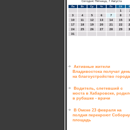
Сегодня: Пятница, 7 Августа
Пн
Вт
Ср
Чт
Пт
Сб
1
3
4
5
6
7
8
10
11
12
13
14
15
17
18
19
20
21
22
24
25
26
27
28
29
31
Активные жители
Владивостока получат ден
на благоустройство города
Водитель, слетевший с
моста в Хабаровске, родил
в рубашке - врачи
В Омске 23 февраля на
полдня перекроют Соборн
площадь