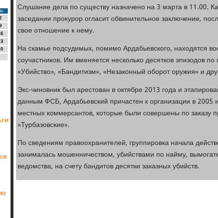
Слушание дела по существу назначено на 3 марта в 11.00. К
Вс
заседании прокурор огласит обвинительное заключение, пос
2
9
свое отношение к нему.
16
23
На скамье подсудимых, помимо Ардабьевского, находятся в
30
соучастников. Им вменяется несколько десятков эпизодов по 
«Убийство», «Бандитизм», «Незаконный оборот оружия» и дру
Экс-чиновник был арестован в октябре 2013 года и этапирова
данным ФСБ, Ардабьевский причастен к организации в 2005 и 
местных коммерсантов, которые были совершены по заказу п
ьги
«Турбазовские».
По сведениям правоохранителей, группировка начала действо
занималась мошенничеством, убийствами по найму, вымогат
ся
ведомства, на счету бандитов десятки заказных убийств.
ую