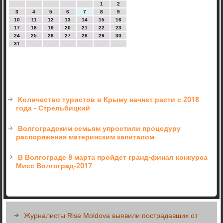
1
2
3
4
5
6
7
8
9
10
11
12
13
14
15
16
17
18
19
20
21
22
23
24
25
26
27
28
29
30
31
Количество туристов в Крыму начнет расти с 2018
года - Стрельбицкий
Волгоградским семьям упростили процедуру
распоряжения материнским капиталом
В Волгограде 8 марта пройдет гранд-финал конкурса
Мисс Волгоград-2017
Журналисты Rise Moldova выявили пострадавших от