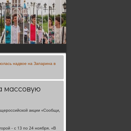
лолась надвое на Запарина в
а массовую
бщероссийской акции «Сообщи,
орой - с 13 по 24 ноября. «В