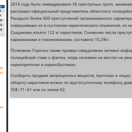
2016 году было ликвидировано 56 преступных групп, занимаю
Вс
рассказал официальный представитель областного полицейск
2
9
Раскрыто более 600 преступлений организованного характер
16
совершивших их в состоянии наркотического опьянения, из н
23
30
Сыщиками изъято 122 кг наркотиков. Снижение числа прест
наркоманами и токсикоманами, составило 15,2%».
Полковник Горелых также призвал свердловчан активно инфо
полицейский главк о фактах, когда силовики на местах не р
наркопритонах и наркосбытчиках.
де
из
Сообщить продаже запрещенных веществ, притонах и лицах,
обороту наркотиков можно по круглосуточному телефону дов
358−71−61 или по линии 02.
ды