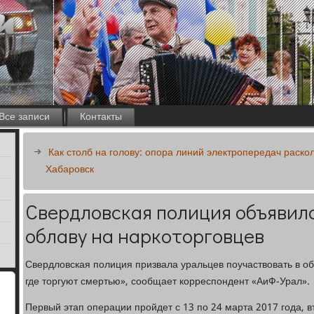
Все записи
Контакты
Как столб на голову: опора линий электропередач раско
Хабаровск
Свердловская полиция объявил
облаву на наркоторговцев
Свердловская полиция призвала уральцев поучаствовать в о
где торгуют смертью», сообщает корреспондент «АиФ-Урал».
Первый этап операции пройдет с 13 по 24 марта 2017 года, вт