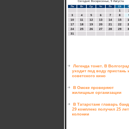
Сегодня: Воскресенье, 9 Августа
Пн
Вт
Ср
Чт
Пт
Сб
1
3
4
5
6
7
8
10
11
12
13
14
15
17
18
19
20
21
22
24
25
26
27
28
29
31
Легенда тонет. В Волгогра
уходит под воду пристань 
советского кино
В Омске проверяют
жилищные организации
В Татарстане главарь бан
29 комплекс получил 25 лет
колонии