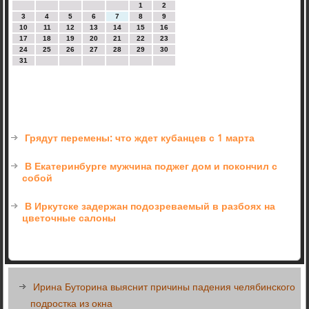
1
2
3
4
5
6
7
8
9
10
11
12
13
14
15
16
17
18
19
20
21
22
23
24
25
26
27
28
29
30
31
Грядут перемены: что ждет кубанцев с 1 марта
В Екатеринбурге мужчина поджег дом и покончил с
собой
В Иркутске задержан подозреваемый в разбоях на
цветочные салоны
Ирина Буторина выяснит причины падения челябинского
подростка из окна