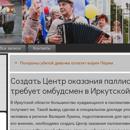
Все записи
Контакты
Похороны убитой девочки оплатит мэрия Перми
Создать Центр оказания палли
требует омбудсмен в Иркутской
В Иркутской области большинство нуждающихся в паллиатив
получают ее. Такой вывод сделан в специальном докладе уп
человека в регионе Валерия Лукина, подготовленном для орг
его мнению, необходимо создать Центр оказания паллиатив