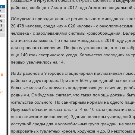
гражданам в Иркутской области, открыть кабинеты в медучреж
районах, сообщает 7 марта 2017 года Агентство социальной
Вс
2
9
Обмудсмен приводит данные регионального минздрава: в п
16
20 478 человек, среди них 4 026 человек - с онкологическим
23
30
человека - с заболеваниями системы кровообращения. Валери
статистика занижена. По планам минздрава, в 2018 году дол
для взрослого населения. По факту установлено, что в декабр
еще 140 коек сестринского ухода. Количество последних за тр
первых увеличилось на 14.
Из 33 районов и 9 городов стационарная паллиативная помощ
 в
районах и двух городах. При этом 60% учреждений находятся в
больные могли бы получать поддерживающее лечение, реаби
ел
родными. Омбудсмен считает, что такая помощь должны быть
жительства больного. По санитарным нормам на одного пацие
Иркутской области показатель - от 4 до 10 кв. м (норматив дос
и
онкологическом диспансере). Здания половины учреждений т
доступной среды для маломобильных групп граждан, не хват
прикроватных туалетных кресел, ходунков и др. В некоторых