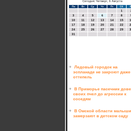
Сегодня: Четверг, 6 Августа
Пн
Вт
Ср
Чт
Пт
Сб
1
3
4
5
6
7
8
10
11
12
13
14
15
17
18
19
20
21
22
24
25
26
27
28
29
31
Ледовый городок на
эспланаде не закроют даже
оттепель
В Приморье пасечник дов
своих пчел до агрессии к
соседям
В Омской области малыш
замерзают в детском саду