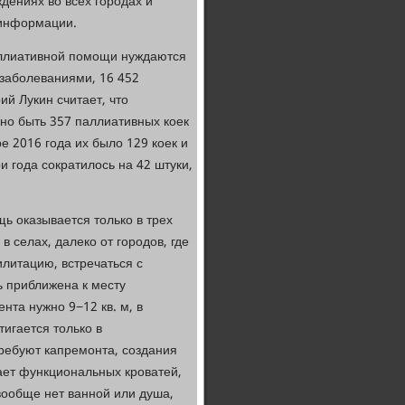
дениях во всех городах и
 информации.
аллиативной помощи нуждаются
и заболеваниями, 16 452
й Лукин считает, что
жно быть 357 паллиативных коек
е 2016 года их было 129 коек и
и года сократилось на 42 штуки,
ь оказывается только в трех
 селах, далеко от городов, где
литацию, встречаться с
 приближена к месту
нта нужно 9−12 кв. м, в
тигается только в
ребуют капремонта, создания
ает функциональных кроватей,
 вообще нет ванной или душа,