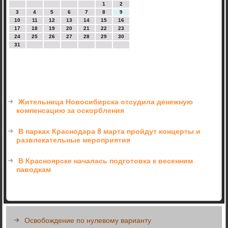
1
2
3
4
5
6
7
8
9
10
11
12
13
14
15
16
17
18
19
20
21
22
23
24
25
26
27
28
29
30
31
Жительница Новосибирска отсудила денежную
компенсацию за оскорбления
В парках Краснодара 8 марта пройдут концерты и
развлекательные мероприятия
В Красноярске началась подготовка к весенним
паводкам
Освобождение по нулевому варианту