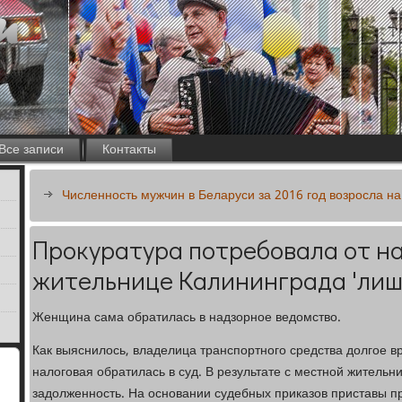
Все записи
Контакты
Численность мужчин в Беларуси за 2016 год возросла на
Прокуратура потребовала от на
жительнице Калининграда 'лиш
Женщина сама обратилась в надзорное ведомство.
Как выяснилось, владелица транспортного средства долгое в
налоговая обратилась в суд. В результате с местной житель
задолженность. На основании судебных приказов приставы п