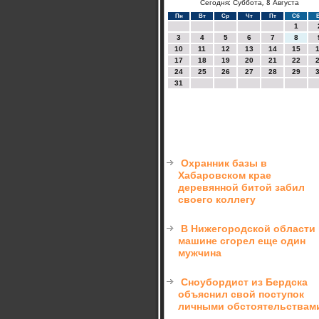
Сегодня: Суббота, 8 Августа
Пн
Вт
Ср
Чт
Пт
Сб
1
3
4
5
6
7
8
10
11
12
13
14
15
17
18
19
20
21
22
24
25
26
27
28
29
31
Охранник базы в
Хабаровском крае
деревянной битой забил
своего коллегу
В Нижегородской области 
машине сгорел еще один
мужчина
Сноубордист из Бердска
объяснил свой поступок
личными обстоятельствам