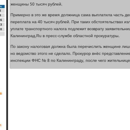
женщины 50 тысяч рублей.
Вс
2
Примерно в это же время должница сама выплатила часть ден
9
16
переплата на 40 тысяч рублей. При таких обстоятельствах и
23
уплате транспортного налога подлежит возврату заявительни
30
Калининград.Ru в пресс-службе областной прокуратуры.
По закону налоговая должна была перечислить женщине лишн
но ведомство этого не сделало. Прокурор внёс представлен
инспекции ФНС № 8 по Калининграду, после чего жительнице
в
и