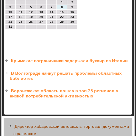
1
2
3
4
5
6
7
8
9
10
11
12
13
14
15
16
17
18
19
20
21
22
23
24
25
26
27
28
29
30
31
Крымские пограничники задержали буксир из Италии
В Волгограде начнут решать проблемы областных
библиотек
Воронежская область вошла в топ-25 регионов с
низкой потребительской активностью
Директор хабаровской автошколы торговал документами
с размахом