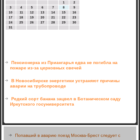
1
2
3
4
5
6
7
8
9
10
11
12
13
14
15
16
17
18
19
20
21
22
23
24
25
26
27
28
29
30
31
Пенсионерка из Приангарья едва не погибла на
пожаре из-за церковных свечей
В Новосибирске энергетики устраняют причины
аварии на трубопроводе
Редкий сорт банана зацвел в Ботаническом саду
Иркутского госуниверситета
Попавший в аварию поезд Москва-Брест следует с