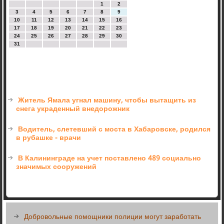
1
2
3
4
5
6
7
8
9
10
11
12
13
14
15
16
17
18
19
20
21
22
23
24
25
26
27
28
29
30
31
Житель Ямала угнал машину, чтобы вытащить из
снега украденный внедорожник
Водитель, слетевший с моста в Хабаровске, родился
в рубашке - врачи
В Калининграде на учет поставлено 489 социально
значимых сооружений
Добровольные помощники полиции могут заработать