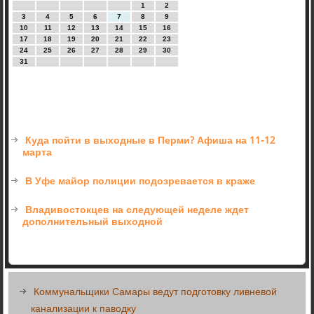
1
2
3
4
5
6
7
8
9
10
11
12
13
14
15
16
17
18
19
20
21
22
23
24
25
26
27
28
29
30
31
Куда пойти в выходные в Перми? Афиша на 11-12
марта
В Уфе майор полиции подозревается в краже
Владивостокцев на следующей неделе ждет
дополнительный выходной
Коммунальщики Самары ведут подготовку ливневой
канализации к паводку