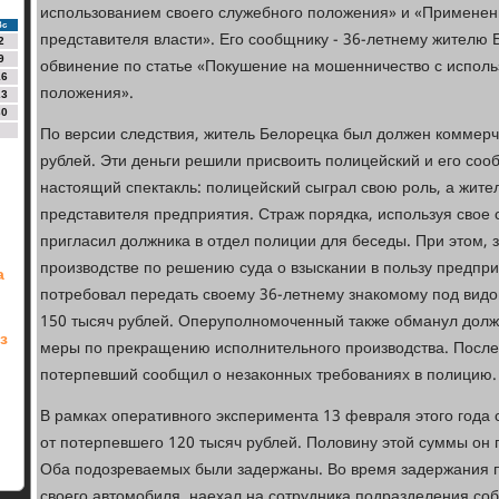
использованием своего служебного положения» и «Применен
Вс
представителя власти». Его сообщнику - 36-летнему жителю
2
9
обвинение по статье «Покушение на мошенничество с исполь
16
положения».
23
30
По версии следствия, житель Белорецка был должен коммер
рублей. Эти деньги решили присвоить полицейский и его соо
настоящий спектакль: полицейский сыграл свою роль, а жите
представителя предприятия. Страж порядка, используя свое
пригласил должника в отдел полиции для беседы. При этом, 
производстве по решению суда о взыскании в пользу предпр
а
потребовал передать своему 36-летнему знакомому под вид
150 тысяч рублей. Оперуполномоченный также обманул должн
з
меры по прекращению исполнительного производства. После 
потерпевший сообщил о незаконных требованиях в полицию.
В рамках оперативного эксперимента 13 февраля этого года 
от потерпевшего 120 тысяч рублей. Половину этой суммы он
Оба подозреваемых были задержаны. Во время задержания п
своего автомобиля, наехал на сотрудника подразделения соб