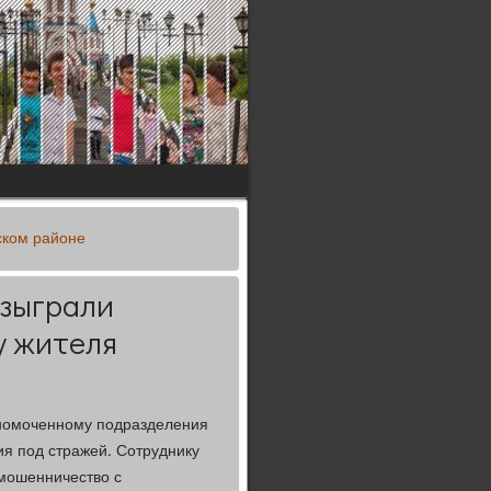
тском районе
азыграли
у жителя
лномоченному подразделения
я под стражей. Сотруднику
мошенничество с