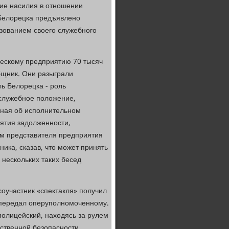
ие насилия в отношении
 Белорецка предъявлено
зованием своего служебного
ческому предприятию 70 тысяч
бщник. Они разыграли
ль Белорецка - роль
 служебное положение,
зная об исполнительном
иятия задолженности,
ом представителя предприятия
ика, сказав, что может принять
нескольких таких бесед
соучастник «спектакля» получил
 передал оперуполномоченному.
олицейский, находясь за рулем
ственной безопасности.