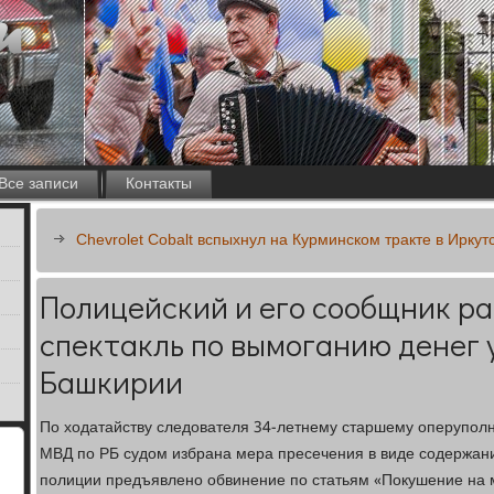
Все записи
Контакты
Chevrolet Cobalt вспыхнул на Курминском тракте в Ирку
Полицейский и его сообщник р
спектакль по вымоганию денег 
Башкирии
По ходатайству следователя 34-летнему старшему оперупо
МВД по РБ судом избрана мера пресечения в виде содержани
полиции предъявлено обвинение по статьям «Покушение на 