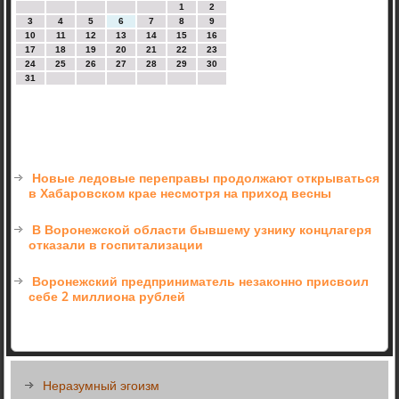
1
2
3
4
5
6
7
8
9
10
11
12
13
14
15
16
17
18
19
20
21
22
23
24
25
26
27
28
29
30
31
Новые ледовые переправы продолжают открываться
в Хабаровском крае несмотря на приход весны
В Воронежской области бывшему узнику концлагеря
отказали в госпитализации
Воронежский предприниматель незаконно присвоил
себе 2 миллиона рублей
Неразумный эгоизм