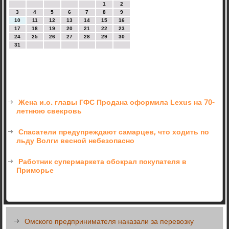
1
2
3
4
5
6
7
8
9
10
11
12
13
14
15
16
17
18
19
20
21
22
23
24
25
26
27
28
29
30
31
Жена и.о. главы ГФС Продана оформила Lexus на 70-
летнюю свекровь
Спасатели предупреждают самарцев, что ходить по
льду Волги весной небезопасно
Работник супермаркета обокрал покупателя в
Приморье
Омского предпринимателя наказали за перевозку