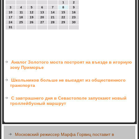
1
2
3
4
5
6
7
8
9
10
11
12
13
14
15
16
17
18
19
20
21
22
23
24
25
26
27
28
29
30
31
Аналог Золотого моста построят на въезде в игорную
зону Приморье
Школьников больше не высадят из общественного
транспорта
С завтрашнего дня в Севастополе запускают новый
троллейбусный маршрут
Московский режиссер Марфа Горвиц поставит в