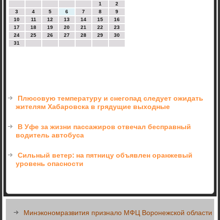
1
2
3
4
5
6
7
8
9
10
11
12
13
14
15
16
17
18
19
20
21
22
23
24
25
26
27
28
29
30
31
Плюсовую температуру и снегопад следует ожидать
жителям Хабаровска в грядущие выходные
В Уфе за жизни пассажиров отвечал бесправный
водитель автобуса
Сильный ветер: на пятницу объявлен оранжевый
уровень опасности
Минэкономразвития признало МФЦ Воронежской области