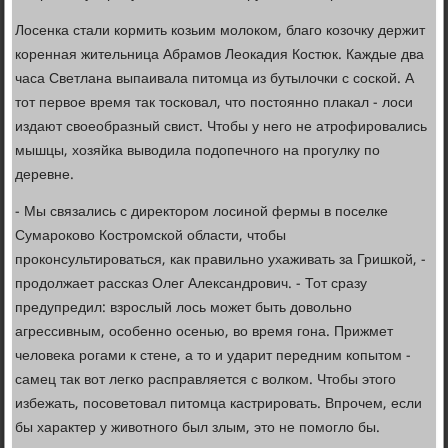
Лосенка стали кормить козьим молоком, благо козочку держит
коренная жительница Абрамов Леокадия Костюк. Каждые два
часа Светлана выпаивала питомца из бутылочки с соской. А
тот первое время так тосковал, что постоянно плакал - лоси
издают своеобразный свист. Чтобы у него не атрофировались
мышцы, хозяйка выводила подопечного на прогулку по
деревне.
- Мы связались с директором лосиной фермы в поселке
Сумароково Костромской области, чтобы
проконсультироваться, как правильно ухаживать за Гришкой, -
продолжает рассказ Олег Александрович. - Тот сразу
предупредил: взрослый лось может быть довольно
агрессивным, особенно осенью, во время гона. Прижмет
человека рогами к стене, а то и ударит передним копытом -
самец так вот легко расправляется с волком. Чтобы этого
избежать, посоветовал питомца кастрировать. Впрочем, если
бы характер у животного был злым, это не помогло бы.