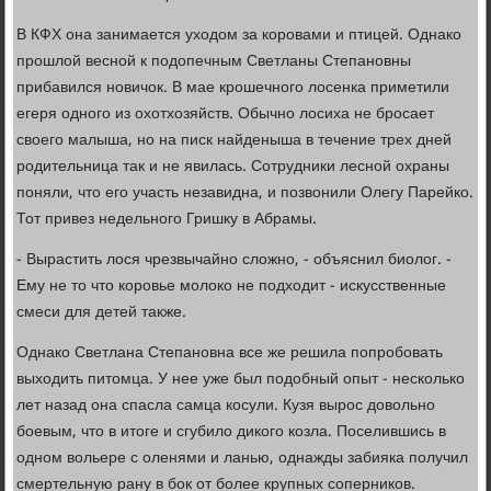
В КФХ она занимается уходом за коровами и птицей. Однако
прошлой весной к подопечным Светланы Степановны
прибавился новичок. В мае крошечного лосенка приметили
егеря одного из охотхозяйств. Обычно лосиха не бросает
своего малыша, но на писк найденыша в течение трех дней
родительница так и не явилась. Сотрудники лесной охраны
поняли, что его участь незавидна, и позвонили Олегу Парейко.
Тот привез недельного Гришку в Абрамы.
- Вырастить лося чрезвычайно сложно, - объяснил биолог. -
Ему не то что коровье молоко не подходит - искусственные
смеси для детей также.
Однако Светлана Степановна все же решила попробовать
выходить питомца. У нее уже был подобный опыт - несколько
лет назад она спасла самца косули. Кузя вырос довольно
боевым, что в итоге и сгубило дикого козла. Поселившись в
одном вольере с оленями и ланью, однажды забияка получил
смертельную рану в бок от более крупных соперников.