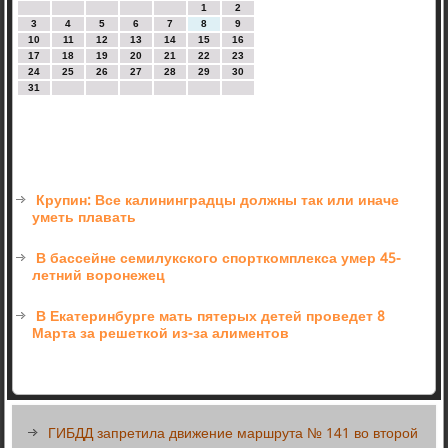
1
2
3
4
5
6
7
8
9
10
11
12
13
14
15
16
17
18
19
20
21
22
23
24
25
26
27
28
29
30
31
Крупин: Все калининградцы должны так или иначе
уметь плавать
В бассейне семилукского спорткомплекса умер 45-
летний воронежец
В Екатеринбурге мать пятерых детей проведет 8
Марта за решеткой из-за алиментов
ГИБДД запретила движение маршрута № 141 во второй