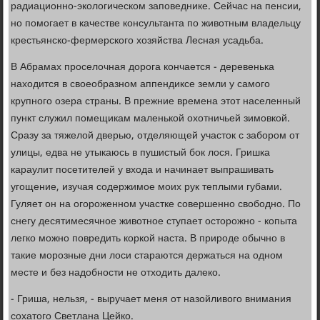
радиационно-экологическом заповеднике. Сейчас на пенсии,
но помогает в качестве консультанта по животным владельцу
крестьянско-фермерского хозяйства Лесная усадьба.
В Абрамах проселочная дорога кончается - деревенька
находится в своеобразном аппендиксе земли у самого
крупного озера страны. В прежние времена этот населенный
пункт служил помещикам маленькой охотничьей зимовкой.
Сразу за тяжелой дверью, отделяющей участок с забором от
улицы, едва не утыкаюсь в пушистый бок лося. Гришка
караулит посетителей у входа и начинает выпрашивать
угощение, изучая содержимое моих рук теплыми губами.
Гуляет он на огороженном участке совершенно свободно. По
снегу десятимесячное животное ступает осторожно - копыта
легко можно повредить коркой наста. В природе обычно в
такие морозные дни лоси стараются держаться на одном
месте и без надобности не отходить далеко.
- Гриша, нельзя, - выручает меня от назойливого внимания
сохатого Светлана Цейко.