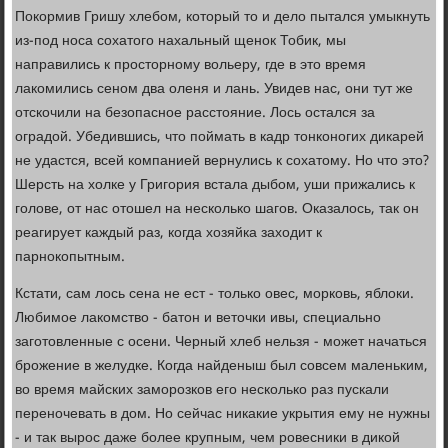
Покормив Гришу хлебом, который то и дело пытался умыкнуть
из-под носа сохатого нахальный щенок Тобик, мы
направились к просторному вольеру, где в это время
лакомились сеном два оленя и лань. Увидев нас, они тут же
отскочили на безопасное расстояние. Лось остался за
оградой. Убедившись, что поймать в кадр тонконогих дикарей
не удастся, всей компанией вернулись к сохатому. Но что это?
Шерсть на холке у Григория встала дыбом, уши прижались к
голове, от нас отошел на несколько шагов. Оказалось, так он
реагирует каждый раз, когда хозяйка заходит к
парнокопытным.
Кстати, сам лось сена не ест - только овес, морковь, яблоки.
Любимое лакомство - батон и веточки ивы, специально
заготовленные с осени. Черный хлеб нельзя - может начаться
брожение в желудке. Когда найденыш был совсем маленьким,
во время майских заморозков его несколько раз пускали
переночевать в дом. Но сейчас никакие укрытия ему не нужны
- и так вырос даже более крупным, чем ровесники в дикой