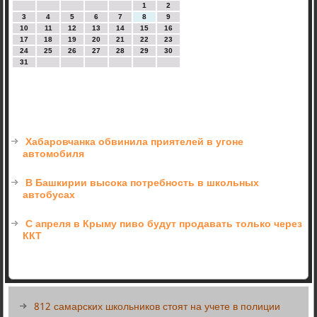
1
2
3
4
5
6
7
8
9
10
11
12
13
14
15
16
17
18
19
20
21
22
23
24
25
26
27
28
29
30
31
Хабаровчанка обвинила приятелей в угоне
автомобиля
В Башкирии высока потребность в школьных
автобусах
С апреля в Крыму пиво будут продавать только через
ККТ
812 самарских школьников стоят на учете в полиции