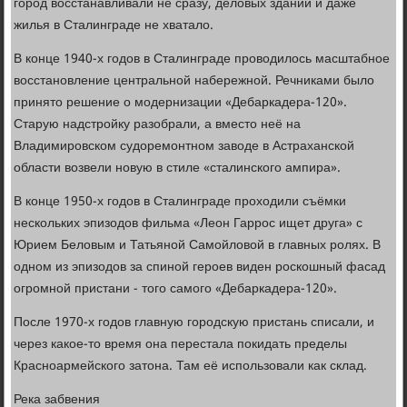
город восстанавливали не сразу, деловых зданий и даже
жилья в Сталинграде не хватало.
В конце 1940-х годов в Сталинграде проводилось масштабное
восстановление центральной набережной. Речниками было
принято решение о модернизации «Дебаркадера-120».
Старую надстройку разобрали, а вместо неё на
Владимировском судоремонтном заводе в Астраханской
области возвели новую в стиле «сталинского ампира».
В конце 1950-х годов в Сталинграде проходили съёмки
нескольких эпизодов фильма «Леон Гаррос ищет друга» с
Юрием Беловым и Татьяной Самойловой в главных ролях. В
одном из эпизодов за спиной героев виден роскошный фасад
огромной пристани - того самого «Дебаркадера-120».
После 1970-х годов главную городскую пристань списали, и
через какое-то время она перестала покидать пределы
Красноармейского затона. Там её использовали как склад.
Река забвения