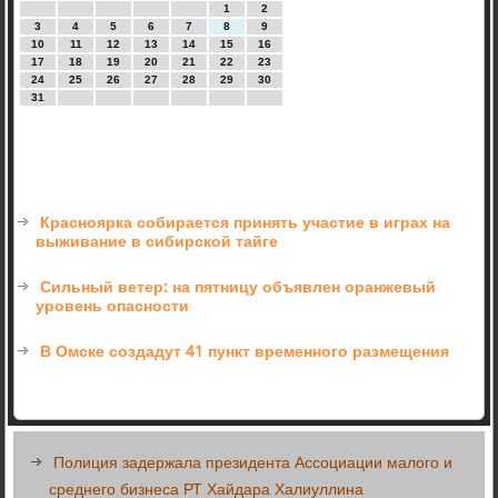
1
2
3
4
5
6
7
8
9
10
11
12
13
14
15
16
17
18
19
20
21
22
23
24
25
26
27
28
29
30
31
Красноярка собирается принять участие в играх на
выживание в сибирской тайге
Сильный ветер: на пятницу объявлен оранжевый
уровень опасности
В Омске создадут 41 пункт временного размещения
Полиция задержала президента Ассоциации малого и
среднего бизнеса РТ Хайдара Халиуллина