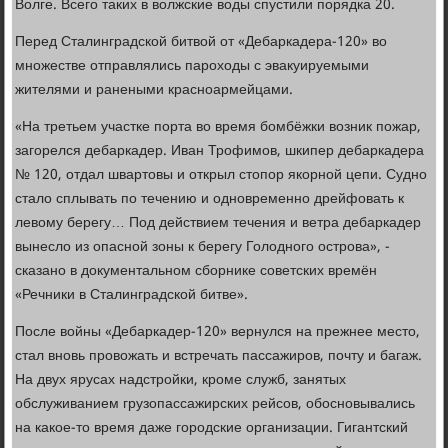
Волге. Всего таких в волжские воды спустили порядка 20.
Перед Сталинградской битвой от «Дебаркадера-120» во
множестве отправлялись пароходы с эвакуируемыми
жителями и ранеными красноармейцами.
«На третьем участке порта во время бомбёжки возник пожар,
загорелся дебаркадер. Иван Трофимов, шкипер дебаркадера
№ 120, отдал швартовы и открыл стопор якорной цепи. Судно
стало сплывать по течению и одновременно дрейфовать к
левому берегу… Под действием течения и ветра дебаркадер
вынесло из опасной зоны к берегу Голодного острова», -
сказано в документальном сборнике советских времён
«Речники в Сталинградской битве».
После войны «Дебаркадер-120» вернулся на прежнее место,
стал вновь провожать и встречать пассажиров, почту и багаж.
На двух ярусах надстройки, кроме служб, занятых
обслуживанием грузопассажирских рейсов, обосновывались
на какое-то время даже городские организации. Гигантский