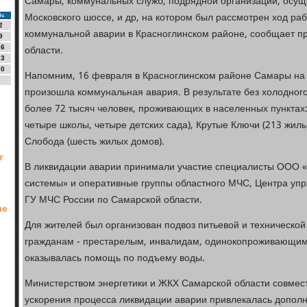
Самары, коммунальных служб, подрядной организации, осу
Московского шоссе, и др, на котором был рассмотрен ход ра
Вс
2
коммунальной аварии в Красноглинском районе, сообщает п
9
области.
16
23
30
Напомним, 16 февраля в Красноглинском районе Самары на
произошла коммунальная авария. В результате без холодног
более 72 тысяч человек, проживающих в населенных пунктах
четыре школы, четыре детских сада), Крутые Ключи (213 жил
Слобода (шесть жилых домов).
т
В ликвидации аварии принимали участие специалисты ООО 
системы» и оперативные группы областного МЧС, Центра упр
ГУ МЧС России по Самарской области.
ие
Для жителей был организован подвоз питьевой и техническ
гражданам - престарелым, инвалидам, одинокопроживающим
оказывалась помощь по подъему воды.
Министерством энергетики и ЖКХ Самарской области совмест
ускорения процесса ликвидации аварии привлекалась дополн