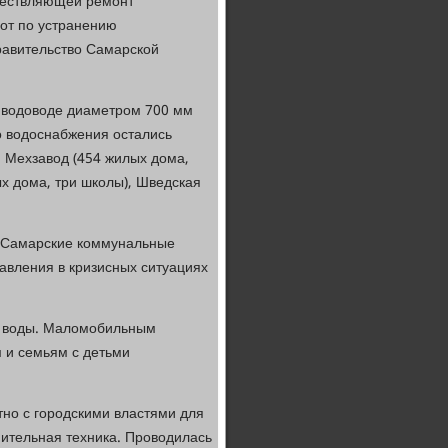
ществляющей ремонт
бот по устранению
равительство Самарской
 водоводе диаметром 700 мм
о водоснабжения остались
: Мехзавод (454 жилых дома,
ых дома, три школы), Шведская
«Самарские коммунальные
авления в кризисных ситуациях
ой воды. Маломобильным
 и семьям с детьми
но с городскими властями для
ительная техника. Проводилась