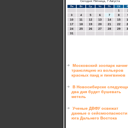
Сегодня: Пятница, 7 Августа
Пн
Вт
Ср
Чт
Пт
Сб
1
3
4
5
6
7
8
10
11
12
13
14
15
17
18
19
20
21
22
24
25
26
27
28
29
31
Московский зоопарк начне
трансляцию из вольеров
красных панд и пингвинов
В Новосибирске следующ
два дня будет бушевать
метель
Ученые ДВФУ освежат
данные о сейсмоопасности
юга Дальнего Востока