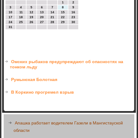
1
2
3
4
5
6
7
8
9
10
11
12
13
14
15
16
17
18
19
20
21
22
23
24
25
26
27
28
29
30
31
Омских рыбаков предупреждают об опасностях на
тонком льду
Румынская Болотная
В Коркино прогремел взрыв
Апашка работает водителем Газели в Мангистауской
области