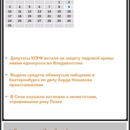
1
2
3
4
5
6
7
8
9
10
11
12
13
14
15
16
17
18
19
20
21
22
23
24
25
26
27
28
29
30
31
Депутаты КПРФ встали на защиту ледовой арены
имени единороса во Владивостоке
Выдача средств обманутым пайщикам в
Екатеринбурге по делу барда Новикова
приостановлена
В Сочи осушили котлован с нечистотами,
отравившими реку Псахе