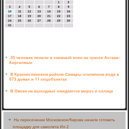
1
2
3
4
5
6
7
8
9
10
11
12
13
14
15
16
17
18
19
20
21
22
23
24
25
26
27
28
29
30
31
35 человек попали в снежный плен на трассе Астана-
Коргалжын
В Красноглинском районе Самары отключена вода в
673 домах и 11 соцобъектах
В Омске на выходных ожидаются мороз и солнце
На пересечении Московское/Кирова начали готовить
площадку для самолета Ил-2