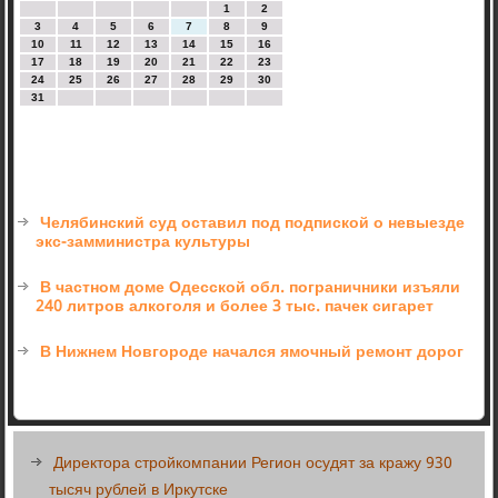
1
2
3
4
5
6
7
8
9
10
11
12
13
14
15
16
17
18
19
20
21
22
23
24
25
26
27
28
29
30
31
Челябинский суд оставил под подпиской о невыезде
экс-замминистра культуры
В частном доме Одесской обл. пограничники изъяли
240 литров алкоголя и более 3 тыс. пачек сигарет
В Нижнем Новгороде начался ямочный ремонт дорог
Директора стройкомпании Регион осудят за кражу 930
тысяч рублей в Иркутске