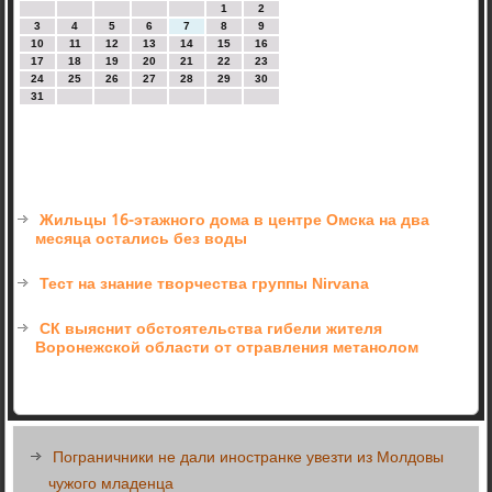
1
2
3
4
5
6
7
8
9
10
11
12
13
14
15
16
17
18
19
20
21
22
23
24
25
26
27
28
29
30
31
Жильцы 16-этажного дома в центре Омска на два
месяца остались без воды
Тест на знание творчества группы Nirvana
СК выяснит обстоятельства гибели жителя
Воронежской области от отравления метанолом
Пограничники не дали иностранке увезти из Молдовы
чужого младенца