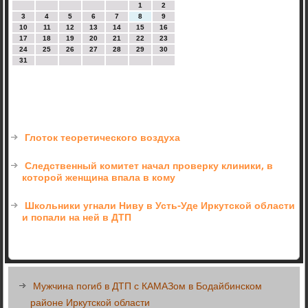
1
2
3
4
5
6
7
8
9
10
11
12
13
14
15
16
17
18
19
20
21
22
23
24
25
26
27
28
29
30
31
Глоток теоретического воздуха
Следственный комитет начал проверку клиники, в
которой женщина впала в кому
Школьники угнали Ниву в Усть-Уде Иркутской области
и попали на ней в ДТП
Мужчина погиб в ДТП с КАМАЗом в Бодайбинском
районе Иркутской области