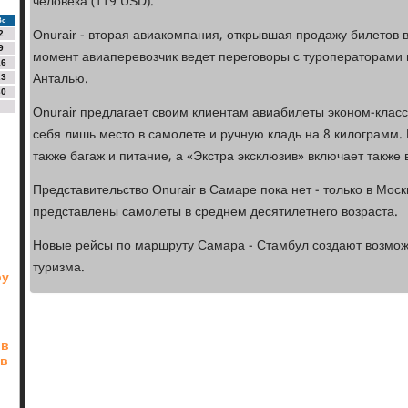
человека (119 USD).
Вс
Onurair - вторая авиакомпания, открывшая продажу билетов 
2
9
момент авиаперевозчик ведет переговоры с туроператорами 
16
Анталью.
23
30
Onurair предлагает своим клиентам авиабилеты эконом-класса
себя лишь место в самолете и ручную кладь на 8 килограмм. 
также багаж и питание, а «Экстра эксклюзив» включает также
Представительство Onurair в Самаре пока нет - только в Мос
представлены самолеты в среднем десятилетнего возраста.
Новые рейсы по маршруту Самара - Стамбул создают возможн
туризма.
ру
 в
 в