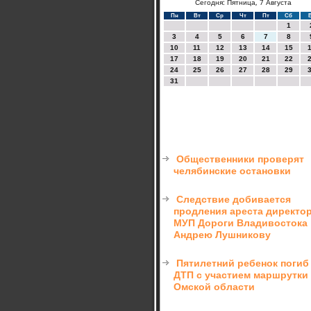
Сегодня: Пятница, 7 Августа
Пн
Вт
Ср
Чт
Пт
Сб
1
3
4
5
6
7
8
10
11
12
13
14
15
17
18
19
20
21
22
24
25
26
27
28
29
31
Общественники проверят
челябинские остановки
Следствие добивается
продления ареста директо
МУП Дороги Владивостока
Андрею Лушникову
Пятилетний ребенок погиб
ДТП с участием маршрутки
Омской области