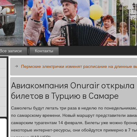
Все записи
Контакты
Пермские электрички изменят расписание на длинные 
Авиакомпания Onurair открыла
билетов в Турцию в Самаре
Самолеты будут летать три раза в неделю по понедельникам,
по самарскому времени. Новый маршрут представители ави
самарским турагентам 14 февраля. Билеты уже можно бронир
некоторые интернет-ресурсы, они обойдутся примерно в 7 тыс